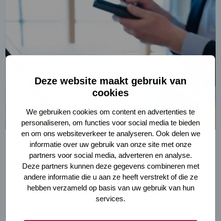
Deze website maakt gebruik van
cookies
We gebruiken cookies om content en advertenties te
personaliseren, om functies voor social media te bieden
en om ons websiteverkeer te analyseren. Ook delen we
informatie over uw gebruik van onze site met onze
Juridisch advies
partners voor social media, adverteren en analyse.
Onze juristen wijzen op aanpassingen in wet- en
Deze partners kunnen deze gegevens combineren met
regelgeving en zorgen voor juridisch correcte
andere informatie die u aan ze heeft verstrekt of die ze
teksten. Ook begeleiden zij paritaire commissies
hebben verzameld op basis van uw gebruik van hun
die voortkomend uit cao-afspraken.
services.