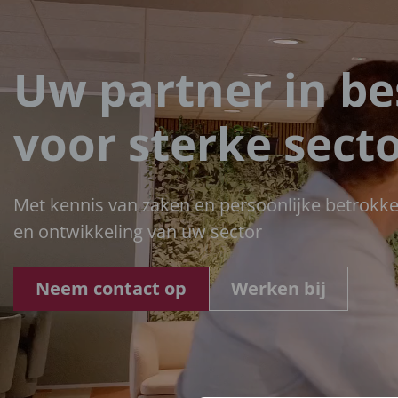
Uw partner in be
voor sterke sect
Met kennis van zaken en persoonlijke betrokk
en ontwikkeling van uw sector
Neem contact op
Werken bij