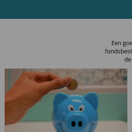
Een goe
fondsbest
de
Lees
meer
over
Lees
verder