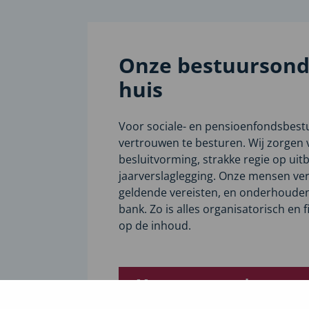
Onze bestuursonde
huis
Voor sociale- en pensioenfondsbestu
vertrouwen te besturen. Wij zorgen v
besluitvorming, strakke regie op uit
jaarverslaglegging. Onze mensen ver
geldende vereisten, en onderhouden
bank. Zo is alles organisatorisch en f
op de inhoud.
Meer over onze bestuurs