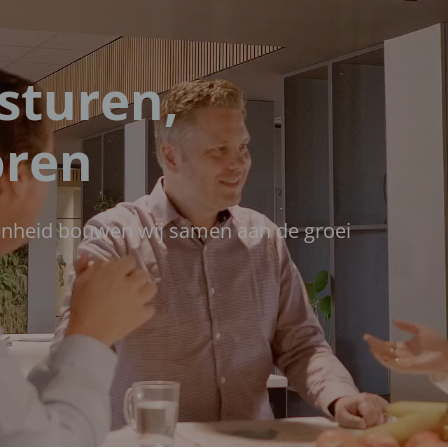
sturen,
oren
enheid bouwen wij samen aan de groei