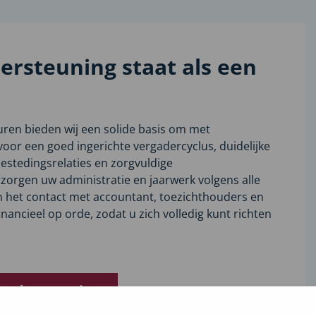
rsteuning staat als een
ren bieden wij een solide basis om met
oor een goed ingerichte vergadercyclus, duidelijke
bestedingsrelaties en zorgvuldige
zorgen uw administratie en jaarwerk volgens alle
 het contact met accountant, toezichthouders en
inancieel op orde, zodat u zich volledig kunt richten
ondersteuning