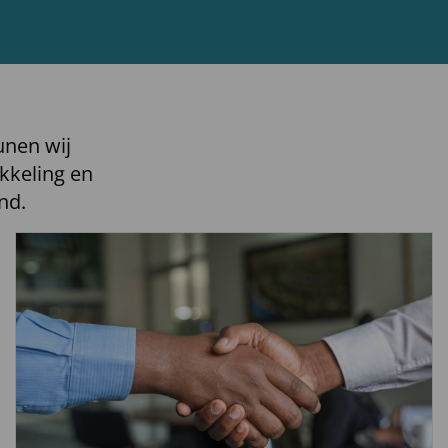
unen wij
kkeling en
nd.
Lees
meer
over
Lees
verder