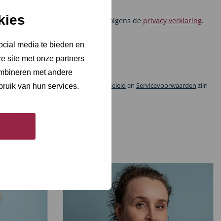
kies
et verwerken van mijn gegevens volgens de
privacy verklaring
.
ocial media te bieden en
e site met onze partners
ombineren met andere
door reCAPTCHA en de Google
Privacy Beleid
en
Servicevoorwaarden
zijn
bruik van hun services.
ement