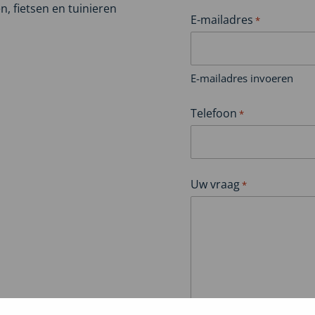
en, fietsen en tuinieren
E-mailadres
*
E-mailadres invoeren
Telefoon
*
Uw vraag
*