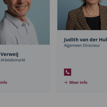
Judith van der Hul
Algemeen Directeur
 Verweij
 Arbeidsmarkt
zoek
Bel
kedIn
Judith
info
Meer info
j
fiel
van
n
der
oen
Hulst
weij