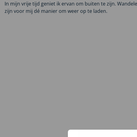
In mijn vrije tijd geniet ik ervan om buiten te zijn. Wandel
zijn voor mij dé manier om weer op te laden.