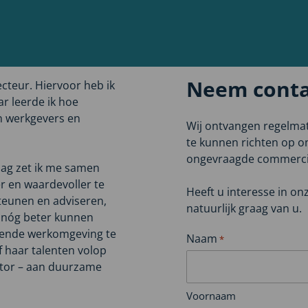
Neem conta
ecteur. Hiervoor heb ik
ar leerde ik hoe
n werkgevers en
Wij ontvangen regelma
te kunnen richten op on
ongevraagde commerciël
dag zet ik me samen
r en waardevoller te
Heeft u interesse in on
teunen en adviseren,
natuurlijk graag van u.
 nóg beter kunnen
rerende werkomgeving te
Naam
*
f haar talenten volop
ctor – aan duurzame
Voornaam