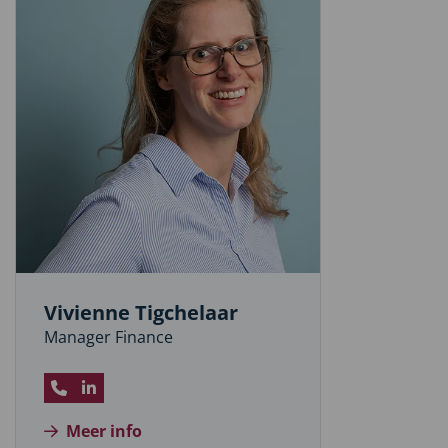
Vivienne Tigchelaar
Manager Finance
Bel
Bezoek
Vivienne
LinkedIn
Meer info
Tigchelaar
profiel