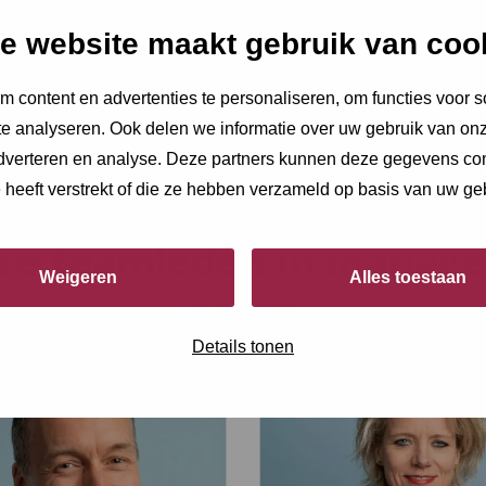
Instemming
*
e website maakt gebruik van coo
Ik ga akkoord met h
 content en advertenties te personaliseren, om functies voor s
e analyseren. Ook delen we informatie over uw gebruik van onz
adverteren en analyse. Deze partners kunnen deze gegevens c
Deze site wordt beschermd 
e heeft verstrekt of die ze hebben verzameld op basis van uw ge
van toepassing.
re teamleden in manag
Weigeren
Alles toestaan
team
Details tonen