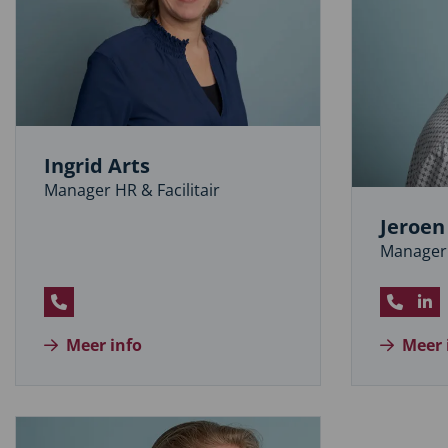
Ingrid Arts
Manager HR & Facilitair
Jeroen
Manager
Bel
Bel
Be
Ingrid
Jeroen
Lin
Meer info
Meer 
Arts
Verwei
pro
va
Jer
Ver