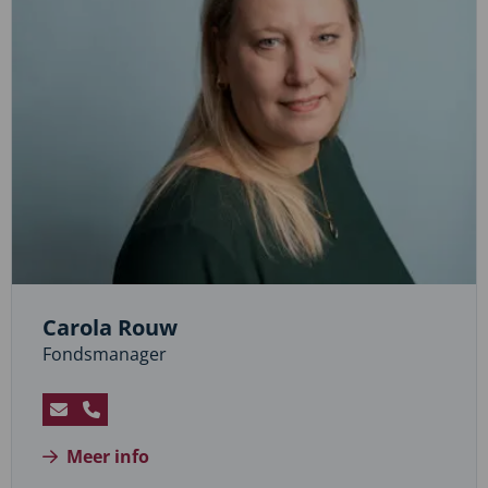
Carola Rouw
Fondsmanager
Stuur
Bel
een
Carola
Meer info
e-
Rouw