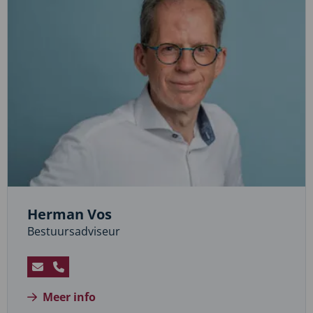
Ruissen
Herman Vos
Bestuursadviseur
Stuur
Bel
een
Herman
Meer info
e-
Vos