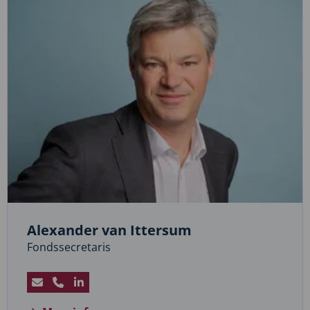
Alexander van Ittersum
Fondssecretaris
Stuur
Bel
Bezoek
een
Alexander
LinkedIn