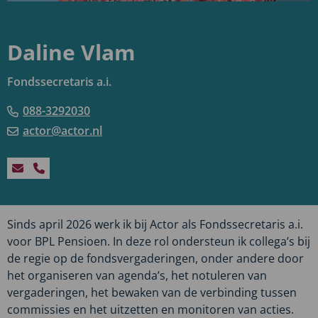
Daline Vlam
Fondssecretaris a.i.
088-3292030
actor@actor.nl
Stuur
Bel
een
Daline
e-
Vlam
Sinds april 2026 werk ik bij Actor als Fondssecretaris a.i.
mail
voor BPL Pensioen. In deze rol ondersteun ik collega’s bij
naar
de regie op de fondsvergaderingen, onder andere door
Daline
het organiseren van agenda’s, het notuleren van
Vlam
vergaderingen, het bewaken van de verbinding tussen
commissies en het uitzetten en monitoren van acties.