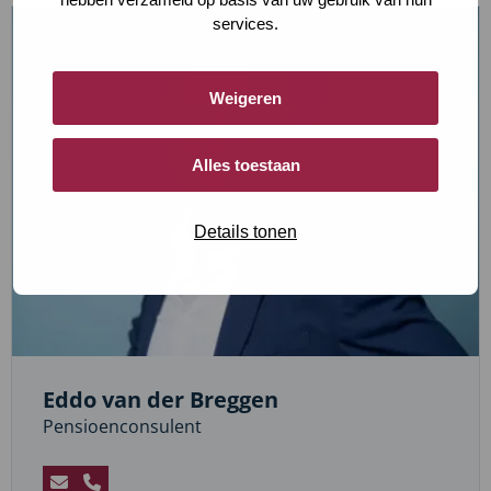
Daline
services.
Vlam
Weigeren
Alles toestaan
Details tonen
Eddo van der Breggen
Pensioenconsulent