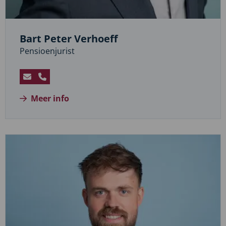
Bart Peter Verhoeff
Pensioenjurist
Stuur
Bel
een
Bart
Meer info
e-
Peter
mail
Verhoeff
naar
Bart
Peter
Verhoeff