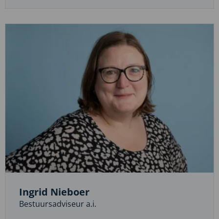
mail
naar
Herman
Vos
Ingrid Nieboer
Bestuursadviseur a.i.