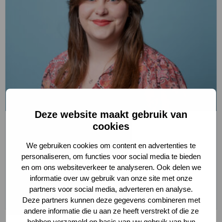
Deze website maakt gebruik van
cookies
Daline Vlam
Fondssecretaris a.i.
We gebruiken cookies om content en advertenties te
personaliseren, om functies voor social media te bieden
en om ons websiteverkeer te analyseren. Ook delen we
Stuur
Bel
informatie over uw gebruik van onze site met onze
een
Daline
Meer info
partners voor social media, adverteren en analyse.
e-
Vlam
Deze partners kunnen deze gegevens combineren met
mail
andere informatie die u aan ze heeft verstrekt of die ze
naar
hebben verzameld op basis van uw gebruik van hun