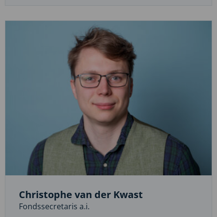
mail
naar
Carola
Rouw
Christophe van der Kwast
Fondssecretaris a.i.