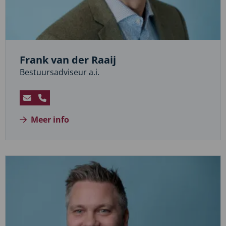
Frank van der Raaij
Bestuursadviseur a.i.
Stuur
Bel
een
Frank
Meer info
e-
van
mail
der
naar
Raaij
Frank
van
der
Raaij