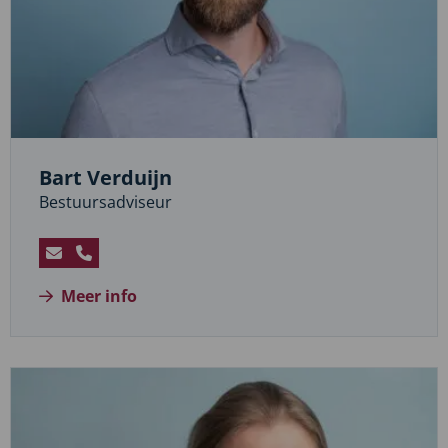
Bart Verduijn
Bestuursadviseur
Stuur
Bel
een
Bart
Meer info
e-
Verduijn
mail
naar
Bart
Verduijn