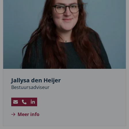
Jallysa den Heijer
Bestuursadviseur
Stuur
Bel
Bezoek
een
Jallysa
LinkedIn
Meer info
e-
den
profiel
mail
Heijer
van