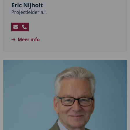
Eric Nijholt
Projectleider a.i.
Stuur
Bel
een
Eric
Meer info
e-
Nijholt
mail
naar
Eric
Nijholt