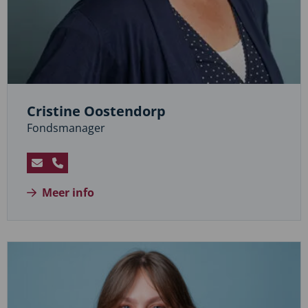
Cristine Oostendorp
Fondsmanager
Stuur
Bel
een
Cristine
Meer info
e-
Oostendorp
mail
naar
Cristine
Oostendorp