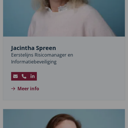
Jacintha Spreen
Eerstelijns Risicomanager en
Informatiebeveiliging
Stuur
Bel
Bezoek
een
Jacintha
LinkedIn
Meer info
e-
Spreen
profiel
mail
van
naar
Jacintha
Jacintha
Spreen
Spreen