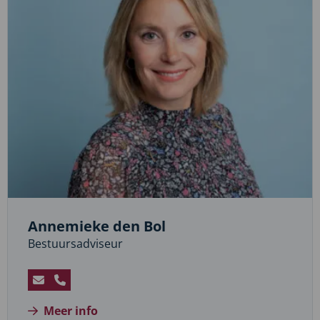
Annemieke den Bol
Bestuursadviseur
Stuur
Bel
een
Annemieke
Meer info