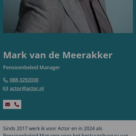
Mark van de Meerakker
Pensioenbeleid Manager
088-3292030
actor@actor.nl
Stuur
Bel
een
Mark
e-
van
Sinds 2017 werk ik voor Actor en in 2024 als
mail
de
Pensioenbeleid Manager voor het bestuursbureau van