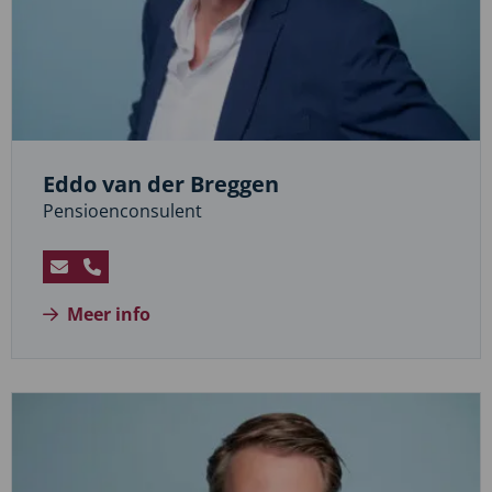
Eddo van der Breggen
Pensioenconsulent
Stuur
Bel
een
Eddo
Meer info
e-
van
mail
der
naar
Breggen
Eddo
van
der
Breggen