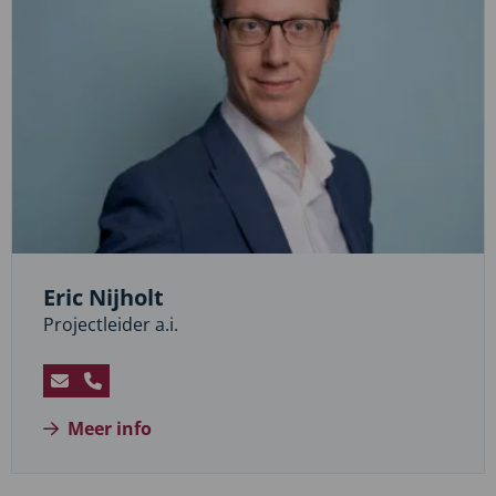
Eric Nijholt
Projectleider a.i.
Stuur
Bel
een
Eric
Meer info
e-
Nijholt
mail