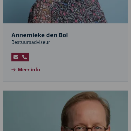
Annemieke den Bol
Bestuursadviseur
Stuur
Bel
een
Annemieke
Meer info
e-
den
mail
Bol
naar
Annemieke
den
Bol