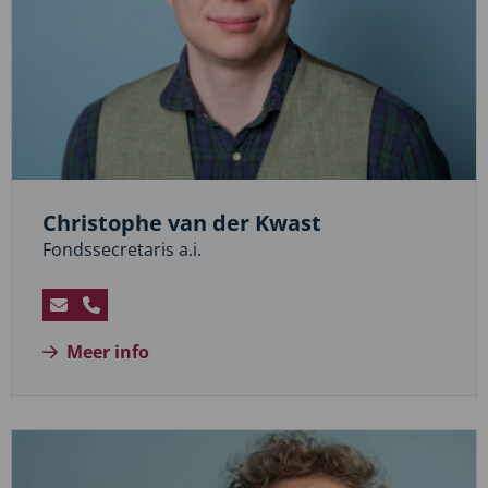
Christophe van der Kwast
Fondssecretaris a.i.
Stuur
Bel
een
Christophe
Meer info
e-
van
mail
der
naar
Kwast
Christophe
van