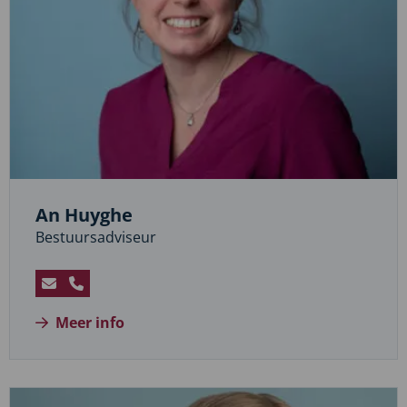
An Huyghe
Bestuursadviseur
Stuur
Bel
een
An
Meer info
e-
Huyghe
mail
naar
An