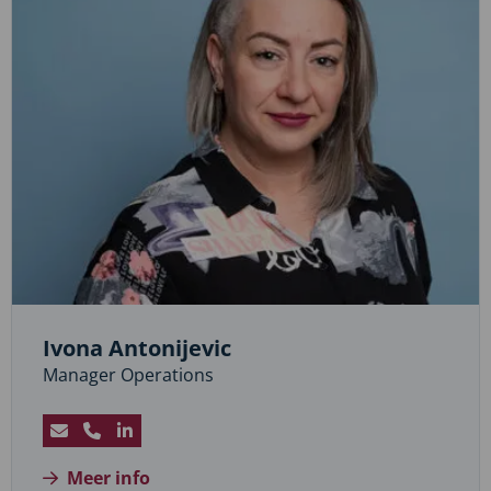
Ivona Antonijevic
Manager Operations
Stuur
Bel
Bezoek
een
Ivona
LinkedIn
Meer info