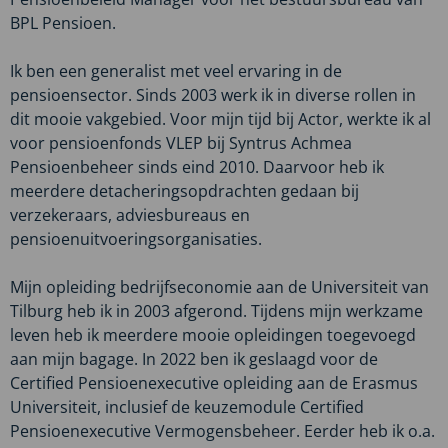
naar
Meerakker
BPL Pensioen.
Mark
van
Ik ben een generalist met veel ervaring in de
de
pensioensector. Sinds 2003 werk ik in diverse rollen in
Meerakker
dit mooie vakgebied. Voor mijn tijd bij Actor, werkte ik al
voor pensioenfonds VLEP bij Syntrus Achmea
Pensioenbeheer sinds eind 2010. Daarvoor heb ik
meerdere detacheringsopdrachten gedaan bij
verzekeraars, adviesbureaus en
pensioenuitvoeringsorganisaties.
Mijn opleiding bedrijfseconomie aan de Universiteit van
Tilburg heb ik in 2003 afgerond. Tijdens mijn werkzame
leven heb ik meerdere mooie opleidingen toegevoegd
aan mijn bagage. In 2022 ben ik geslaagd voor de
Certified Pensioenexecutive opleiding aan de Erasmus
Universiteit, inclusief de keuzemodule Certified
Pensioenexecutive Vermogensbeheer. Eerder heb ik o.a.