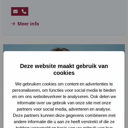
Stuur
Bel
een
Cristine
Meer info
e-
Oostendorp
mail
naar
Cristine
Oostendorp
Deze website maakt gebruik van
cookies
We gebruiken cookies om content en advertenties te
personaliseren, om functies voor social media te bieden
en om ons websiteverkeer te analyseren. Ook delen we
informatie over uw gebruik van onze site met onze
partners voor social media, adverteren en analyse.
Deze partners kunnen deze gegevens combineren met
andere informatie die u aan ze heeft verstrekt of die ze
hebben verzameld op basis van uw gebruik van hun