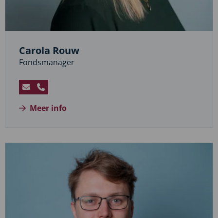
Carola Rouw
Fondsmanager
Stuur
Bel
een
Carola
Meer info
e-
Rouw
mail
naar
Carola
Rouw