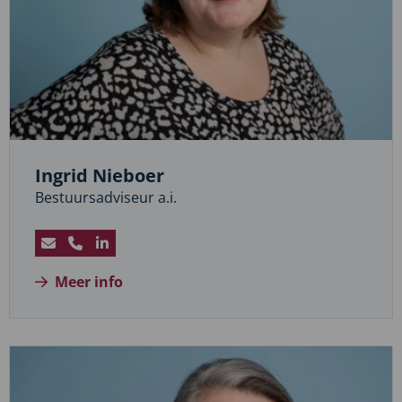
Ingrid Nieboer
Bestuursadviseur a.i.
Stuur
Bel
Bezoek
een
Ingrid
LinkedIn
Meer info
e-
Nieboer
profiel
mail
van
naar
Ingrid
Ingrid
Nieboer
Nieboer