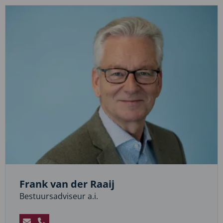
naar
Eric
Nijholt
Frank van der Raaij
Bestuursadviseur a.i.