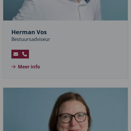
Herman Vos
Bestuursadviseur
Stuur
Bel
een
Herman
Meer info
e-
Vos
mail
naar
Herman
Vos