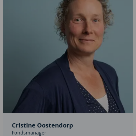
der
Kwast
Cristine Oostendorp
Fondsmanager