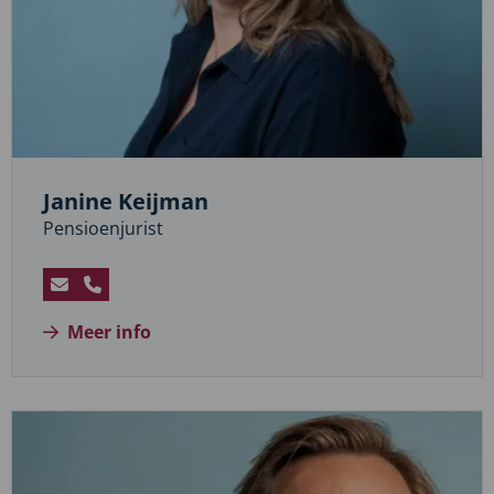
Janine Keijman
Pensioenjurist
Stuur
Bel
een
Janine
Meer info
e-
Keijman
mail
naar
Janine
Keijman