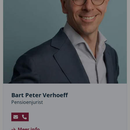
Bart Peter Verhoeff
Pensioenjurist
Stuur
Bel
een
Bart
Meer info